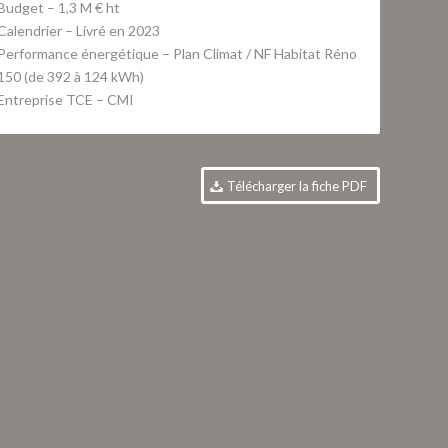
Budget – 1,3 M € ht
Calendrier – Livré en 2023
Performance énergétique –
Plan Climat / NF Habitat Réno
150 (de 392 à 124 kWh)
Entreprise TCE – CMI
Télécharger la fiche PDF