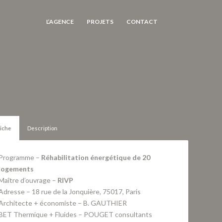
L’AGENCE
PROJETS
CONTACT
iche
Description
Programme –
Réhabilitation énergétique de 20
logements
Maître d’ouvrage –
RIVP
Adresse – 18 rue de la Jonquière, 75017, Paris
Architecte + économiste – B. GAUTHIER
BET Thermique + Fluides – POUGET consultants