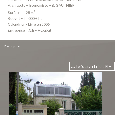
Architecte + Economiste – B. GAUTHIER
2
Surface – 128 m
Budget – 85 000 € ht
Calendrier – Livré en 2005
Entreprise T.C.E – Hexabat
Description
Télécharger la fiche PDF